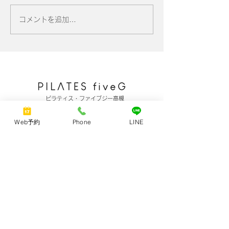
コメントを追加…
ピラティス・ファイブジー高槻
​​高槻市天神町1丁目3-19-103
Web予約
Phone
LINE
​Ⓟスタジオ裏55番
​お車でお越しの際は、ご予約時にお申し付けください。
​※自転車・バイクは、スタジオ前にお停めいただけます。
ご予約お問合せ Tel 072-682-0538
​セッション中はお電話の対応ができません。
​講演・監修・取材などのご依頼は、
お問い合わせフォームからお願いいたします。