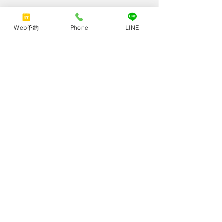
Web予約
Phone
LINE
ピラティス・ファイブジー高槻
​​高槻市天神町1丁目3-19-103
​Ⓟスタジオ裏55番
​お車でお越しの際は、ご予約時にお申し付けください。
​※自転車・バイクは、スタジオ前にお停めいただけます。
ご予約お問合せ Tel 072-682-0538
​セッション中はお電話の対応ができません。
​講演・監修・取材などのご依頼は、
お問い合わせフォームからお願いいたします。
©2021 by Pilates five G