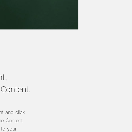
nt,
 Content.
nt and click
he Content
 to your