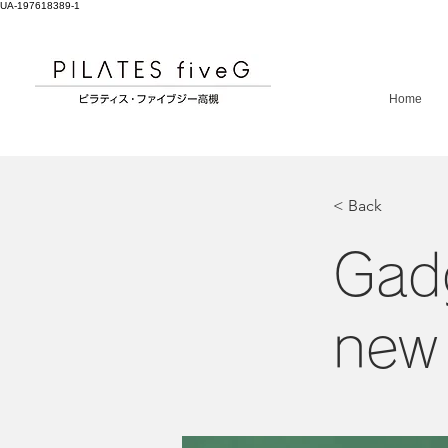
UA-197618389-1
Home
< Back
Gadg
new 