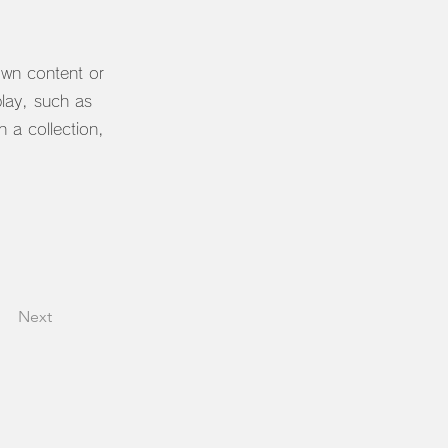
 own content or
play, such as
n a collection,
Next